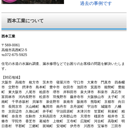
過去の事例です
タイルを割るのは勇気がいります（堺市）
07/18 16:14【事例紹介】
狭所でのギリギリでの修繕作業（堺市）
西本工業について
07/10 13:25【事例紹介】
短い区間で３か所漏水（吹田市）
西本工業
〒569-0061
06/27 13:54【おしらせ】
高槻市高西町2-5
京都市指定業者になりました（京都市）
℡072-675-5925
住宅の水道の水漏れ調査、漏水修理などでお困りのお客様の問題を解決いたしま
す。
【対応地域】
大阪市 高槻市 枚方市 茨木市 寝屋川市 守口市 大東市 門真市 四条畷
市 交野市 摂津市 島本町 豊中市 吹田市 池田市 箕面市 能勢町 豊能
町 東大阪市 八尾市 柏原市 堺市 岸和田市 泉大津市 和泉市 高石市
富田林市 河内長野市 松原市 羽曳野市 藤井寺市 大阪狭山市 太子町 河
南町 千早赤坂村 貝塚市 泉佐野市 泉南市 阪南市 熊取町 京都市 向日
市 長岡京市 大山崎町 亀岡市 南丹市 京丹波町 宇治市 城陽市 八幡
市 京田辺市 久御山町 井手町 宇治田原町 木津川市 笠置町 和束町 精
華町 奈良市 生駒市 大和高田市 大和郡山市 天理市 橿原市 桜井市 五
條市 宇陀市 香芝市 葛城市 上牧町 王寺町 広陵町 河合町 高取町 明
日香村 平郡町 三郷町 斑鳩町 安堵町 伊丹市 川西市 宝塚市 三田市