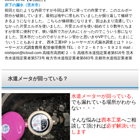
床下の漏水（茨木市）
前回と似たような内容ですが今回は床下に潜っての作業です。このエルボー
部分が破損しています。最初は地中に埋もれていましたが掘り返して修繕で
きるようになりました。 こちらが修繕後になります。昔はあまり流通してい
なかった片受エルボを使いました。片受エルボを使い始めて１０数年たちま
すが非常に便利です。狭い場所で力が入れにくかったのでこういう形になり
ました。茨木市だったのでポリエチレン管かと思いきやVPでした。たまにこ
ういうこともあります。 西本工業HP トレーサーガス式漏水調査とは？ トレ
ーサーガス式調査費用 配管修理費用 TEL：０７２－６７５－５９２５ mail：
nishipori@icloud.com 高槻市高西町２－５ 高槻市水道指定業者第616号 茨木
市水道指定業者第573号 枚方市水道指定業者第683号 京都市水道指定業者第
1220号 大阪広域水道企業団指定業者1560号 奈良県広域水道企業団指定業者
第998号 【対応地域】 大阪市 高槻市 枚方市 茨木市 寝屋川市 守口
市 大東市 門真市 四条畷市 交野市 摂津市 島本町 豊中市 吹田
水道メータが回っている？
市 池田市 箕面市 能勢町 豊能町 東大阪市 八尾市 柏原市 堺市
岸和田市 泉大津市 和泉市 高石市 富田林市 河内長野市 松原市 羽
曳野市 藤井寺市 大阪狭山市 太子町 河南町 千早赤坂村 貝塚市 泉
佐野市 泉南市 阪南市 熊取町 田尻町 岬町 京都市 向日市 長岡京
水道メーターが回っている
、
市 大山崎町 亀岡市 宇治市 城陽市 八幡市 京田辺市 久御山町 井
でも漏れている場所がわから
手町 宇治田原町 木津川市 笠置町 和束町 精華町 南山城村 奈良
ない・・・
市 生駒市 大和高田市 大和郡山市 天理市 橿原市 桜井市 五條市
宇陀市 香芝市 葛城市 上牧町 王寺町 広陵町 河合町 高取町 明日
そんな悩みは
西本工業
へご相
香村 平郡町 三郷町 斑鳩町 安堵町 神戸市 西宮市 伊丹市 川西
談して頂ければ
必ず解決いた
市 宝塚市 三田市 尼崎市 大津市 草津市
します
07/23 11:31【事例紹介】