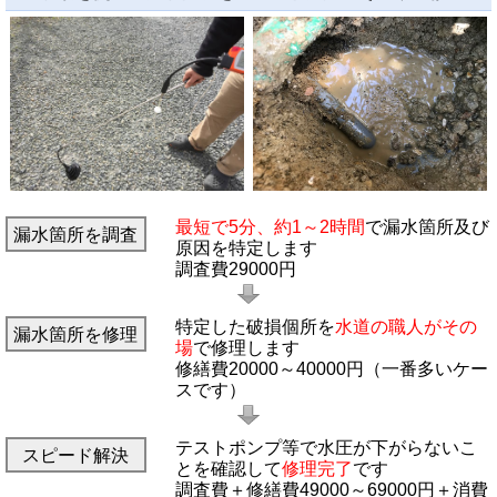
最短で5分、約1～2時間
で漏水箇所及び
漏水箇所を調査
原因を特定します
調査費29000円
特定した破損個所を
水道の職人がその
漏水箇所を修理
場
で修理します
修繕費20000～40000円（一番多いケー
スです）
テストポンプ等で水圧が下がらないこ
スピード解決
とを確認して
修理完了
です
調査費＋修繕費49000～69000円＋消費